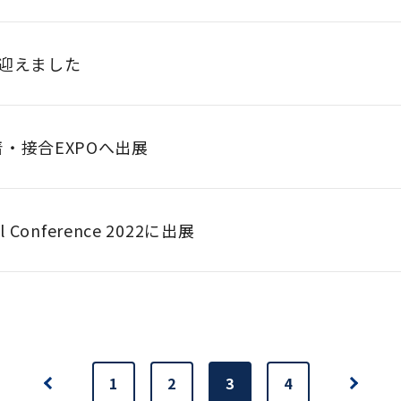
を迎えました
・接合EXPOへ出展
al Conference 2022に出展
1
2
3
4