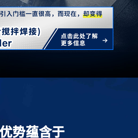
优势蕴含于