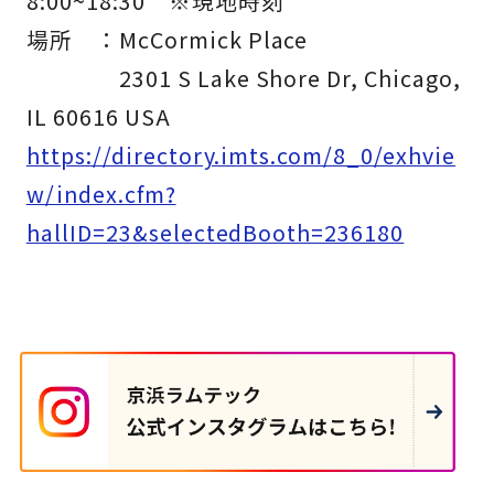
8:00~18:30 ※現地時刻
場所 ：McCormick Place
2301 S Lake Shore Dr, Chicago,
IL 60616 USA
https://directory.imts.com/8_0/exhvie
w/index.cfm?
hallID=23&selectedBooth=236180